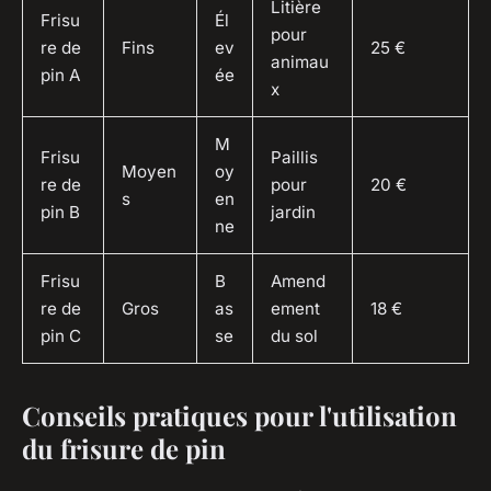
Litière
Frisu
Él
pour
re de
Fins
ev
25 €
animau
pin A
ée
x
M
Frisu
Paillis
Moyen
oy
re de
pour
20 €
s
en
pin B
jardin
ne
Frisu
B
Amend
re de
Gros
as
ement
18 €
pin C
se
du sol
Conseils pratiques pour l'utilisation
du frisure de pin