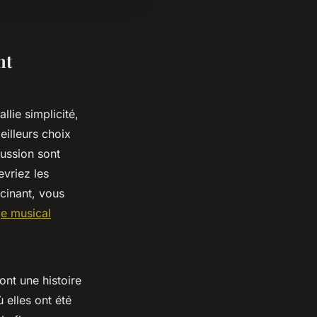
nt
lie simplicité,
eilleurs choix
cussion sont
vriez les
scinant, vous
ge musical
ont une histoire
 elles ont été