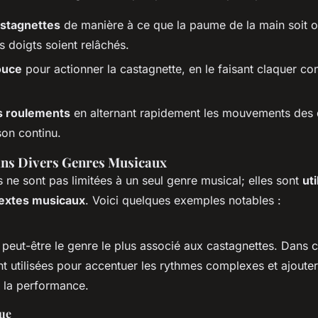
astagnettes
de manière à ce que la paume de la main soit or
s doigts soient relâchés.
pouce
pour actionner la castagnette, en le faisant claquer con
es roulements
en alternant rapidement les mouvements des 
son continu.
ans Divers Genres Musicaux
 ne sont pas limitées à un seul genre musical; elles sont
ut
textes musicaux
. Voici quelques exemples notables :
peut-être le genre le plus associé aux castagnettes. Dans c
t utilisées pour accentuer les rythmes complexes et ajouter
à la performance.
ue