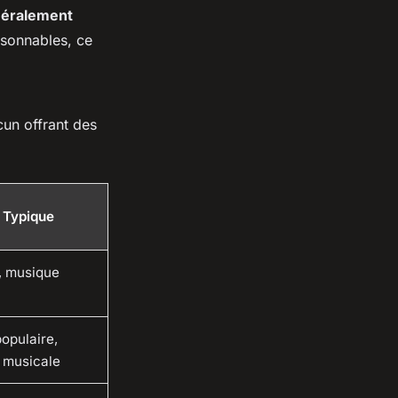
éralement
isonnables, ce
cun offrant des
n Typique
, musique
opulaire,
 musicale