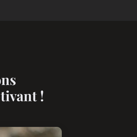
ons
tivant !