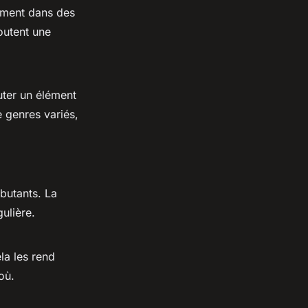
mment dans des
joutent une
uter un élément
 genres variés,
butants. La
ulière.
la les rend
où.