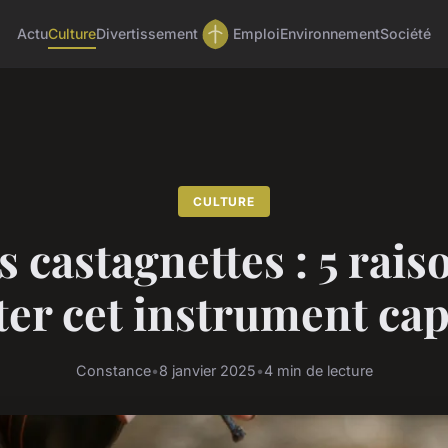
Actu
Culture
Divertissement
Emploi
Environnement
Société
CULTURE
s castagnettes : 5 rais
er cet instrument cap
Constance
•
8 janvier 2025
•
4 min de lecture