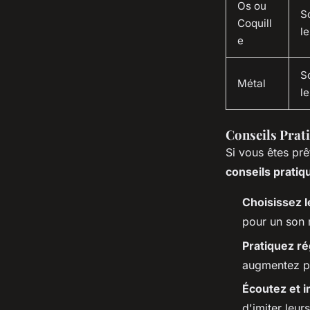
Os ou
S
Coquill
l
e
S
Métal
l
Conseils Prat
Si vous êtes pr
conseils pratiq
Choisissez 
pour un son r
Pratiquez r
augmentez pr
Écoutez et i
d'imiter leur